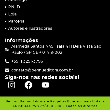
PNLD
Loja
Parceria
Autores e Ilustradores
Informações
Alameda Santos, 745 | sala 41 | Bela Vista São
Paulo / SP CEP
01419-002
+55 11 3251-3796
contato@bennueditora.com.br
Siga-nos nas redes sociais!
Bennu: Bennu Editora e Projetos Educacionais Ltda. –
CNPJ: 41.075.777/0001-00 – Todos os direitos